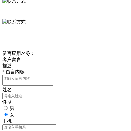
0312-8799456 18633256098
delishipin@yeah.net
给我留言
留言应用名称：
客户留言
描述：
*
留言内容：
姓名：
性别：
男
女
手机：