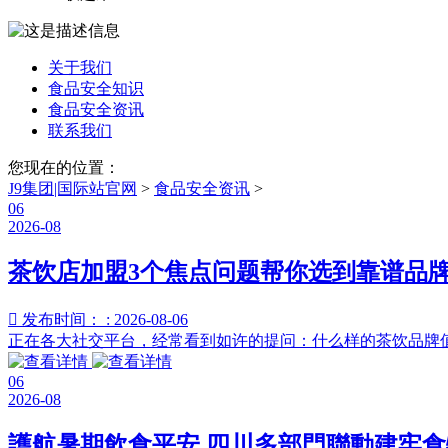
关于我们
食品安全知识
食品安全资讯
联系我们
您现在的位置：
J9集团|国际站官网
>
食品安全资讯
>
06
2026-08
茶饮店加盟3个焦点问题帮你选到靠谱品

发布时间： : 2026-08-06
正在各大社交平台，经常看到如许的提问：什么样的茶饮品牌值
06
2026-08
護航暑期飲食平安 四川多部門聯動建牢