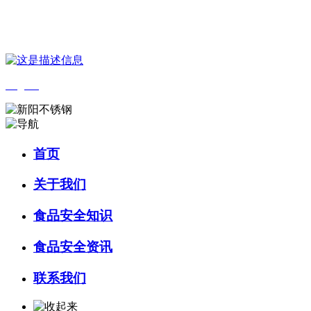
您好，欢迎来到 河北J9集团|国际站官网食品 官方网站！
English
首页
关于我们
食品安全知识
食品安全资讯
联系我们