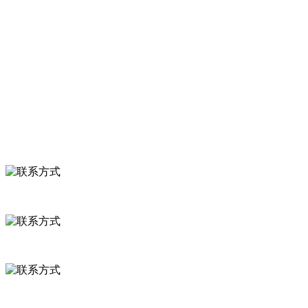
关于我们
食品安全知识
食品安全资讯
联系我们
联系方式
河北省保定市徐水县崔庄镇吴庄村
0312-8799456 18633256098
delishipin@yeah.net