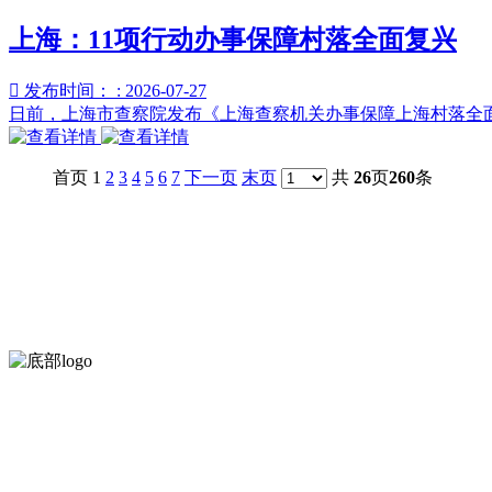
上海：11项行动办事保障村落全面复兴

发布时间： : 2026-07-27
日前，上海市查察院发布《上海查察机关办事保障上海村落全面
首页 1
2
3
4
5
6
7
下一页
末页
共
26
页
260
条
河北J9集团|国际站官网食品有限公司创建于1991年，是经省级注册
等。
服务支持