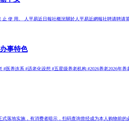
面 授 權 禁 止 使 用。 人平易近日報社概況關於人平易近網報社聘请聘
区办事特色
 #医养连系 #适老化设想 #五星级养老机构 #2026养老2026年
式落地实施，有消费者暗示，扫码查询曾经成为本人购物前的必修