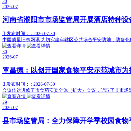
30
2026-07
河南省濮阳市市场监管局开展酒店特种设

发布时间： : 2026-07-30
中国质量旧事网讯 为切实建牢辖区公共场合平安防地，防备化
30
2026-07
覃昌德：以创开国家食物平安示范城市为

发布时间： : 2026-07-30
会议传达进修了市食药安委全体（扩大）会议，听取了县市场监
29
2026-07
县市场监管局：全力保障开学季校园食物