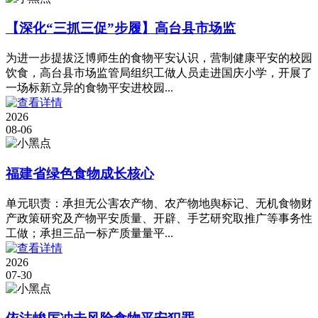
【深化“三抓三促”步履】高台县市场监
为进一步提拔泛博师生的食物平安认识，营制健康平安的校园
饮食，高台县市场监管局组织工做人员走进国庆小学，开展了
一场标新立异的食物平安进校园...
2026
08-06
福建省绿色食物成长核心
单元职责：承担无公害农产物、农产物地舆标记、无机食物财
产政策研究及产物平安质量、开辟、手艺研究取推广等事务性
工做；承担三品一标产质量量平...
2026
07-30