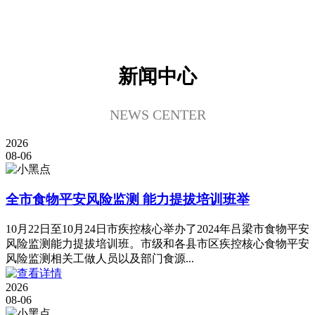
草莓系列
Strawberry series
新闻中心
NEWS CENTER
2026
08-06
全市食物平安风险监测 能力提拔培训班举
10月22日至10月24日市疾控核心举办了2024年吕梁市食物平安
风险监测能力提拔培训班。市级和各县市区疾控核心食物平安
风险监测相关工做人员以及部门食源...
2026
08-06