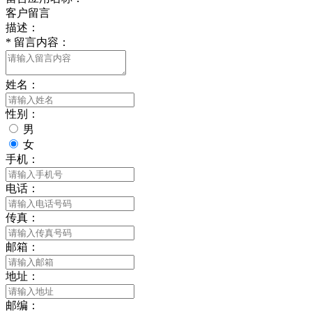
客户留言
描述：
*
留言内容：
姓名：
性别：
男
女
手机：
电话：
传真：
邮箱：
地址：
邮编：