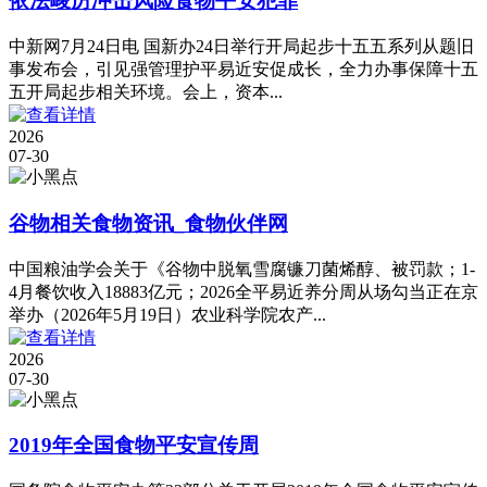
依法峻厉冲击风险食物平安犯罪
中新网7月24日电 国新办24日举行开局起步十五五系列从题旧
事发布会，引见强管理护平易近安促成长，全力办事保障十五
五开局起步相关环境。会上，资本...
2026
07-30
谷物相关食物资讯_食物伙伴网
中国粮油学会关于《谷物中脱氧雪腐镰刀菌烯醇、被罚款；1-
4月餐饮收入18883亿元；2026全平易近养分周从场勾当正在京
举办（2026年5月19日）农业科学院农产...
2026
07-30
2019年全国食物平安宣传周