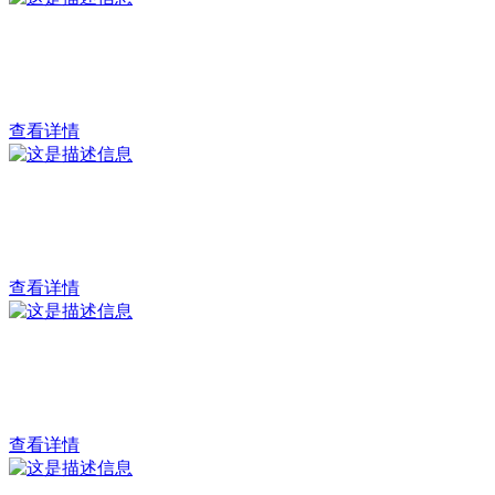
青豆系列
Green bean series
查看详情
胡萝卜系列
Carrot series
查看详情
混合菜系列
Mixed dish series
查看详情