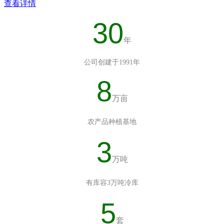
查看详情
30
年
公司创建于1991年
8
万亩
农产品种植基地
3
万吨
有库容3万吨冷库
5
套