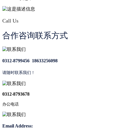
Call Us
合作咨询联系方式
0312-8799456 18633256098
请随时联系我们！
0312-8793678
办公电话
Email Address: