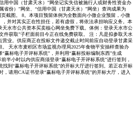
信用中国（甘肃天水）”网坐记实失信被施行人或财务性资金办
属省份）”网坐、“信用中国（甘肃天水）”网坐）查询成果为
页截图。 8。本项目预留体例为全数面向小微企业预留，小微
明函》，并对其实正在性担任，若有虚假，将依法承担响应义务。本
费获取，登录天水市公共资本买卖核心网坐免费下载。体例：登录天水市公
文件获取”子栏面前目今正在线免费获取。 注：凡是拟参取天水
点营业。供应商正在投标文件递交截止时间前应自动登录甘肃采
 天水市麦积区市场监视办理局2025年食物平安抽样查验办
赢标电子开评标系统”，并利用“赢标投标编制东西”生成
。 开标前半小时以内供应商须登录“赢标电子开评标系统”进行签到，
统找到“赢标电子开评标系统”的开标大厅进行签到。若正在开标
，请用CA证书登录“赢标电子开评标系统”的开标大厅，进入
。