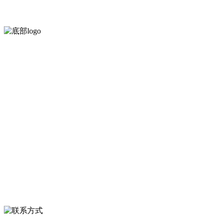
河北J9集团|国际站官网食品有限公司创建于1991年，是经省级注册
等。
服务支持
关于我们
食品安全知识
食品安全资讯
联系我们
联系方式