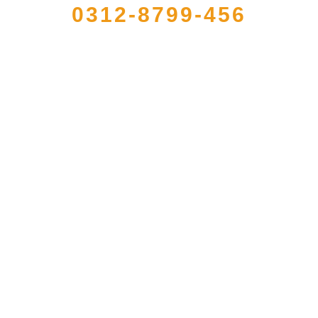
0312-8799-456
的大型农产品加工出口企业，注册资金2000万元，总资产1亿多元。公司