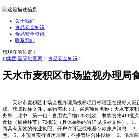
关于我们
食品安全知识
食品安全资讯
联系我们
您现在的位置：
J9集团|国际站官网
>
食品安全知识
>
天水市麦积区市场监视办理局
天水市麦积区市场监视办理局投标项目标潜正在投标人应正在自202
载。获取投标文件，采购需求：1。采购项目名称：天水市麦积区市
办事，此中：第一包：食用农产物1208批次、餐饮食物419批
食物（畅通环节）72批次（具体采购内容详见投标文件）。1
商具有无效的停业执照、开户许可证或根基存款账户消息； 3
包。 5。本项目实行资历后审，不接管结合体投标； 6。供