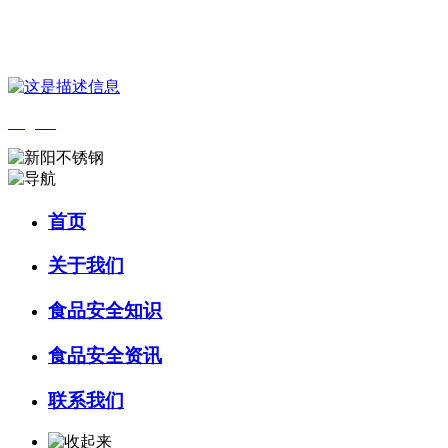
您好，欢迎来到 河北J9集团|国际站官网食品 官方网站！
English
首页
关于我们
食品安全知识
食品安全资讯
联系我们