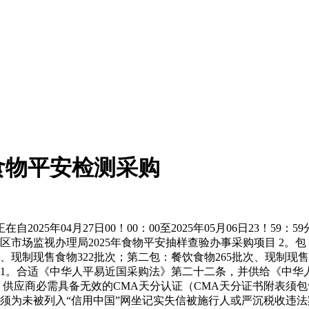
食物平安检测采购
5年04月27日00！00：00至2025年05月06日23！5
场监视办理局2025年食物平安抽样查验办事采购项目 2。包（
次、现制现售食物322批次；第二包：餐饮食物265批次、现制现
。1。合适《中华人平易近国采购法》第二十二条，并供给《中华
。供应商必需具备无效的CMA天分认证（CMA天分证书附表须包
应商须为未被列入“信用中国”网坐记实失信被施行人或严沉税收