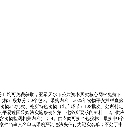
9：59分止均可免费获取，登录天水市公共资本买卖核心网坐免费下
标）段划分：2个包 3。采购内容：2025年食物平安抽样查验
售食物242批次、处所特色食物（出产环节）128批次、处所特定
人平易近国采购法实施条例》第十七条所要求的材料； 2。供应
含食物检测相关内容）； 4。供应商可多个包投标，最多中1个
违法案件当事人名单或采购严沉违法失信行为记实名单；不处于中