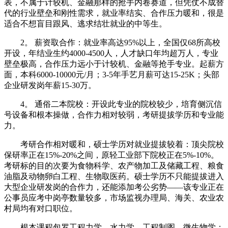
表，不属于计较机、金融那样的抢手内卷赛道，但凭仗不成替
代的行业壁垒和刚性需求，就业率结实、合作压力暖和，很是
适合不想盲目跟风、逃求结壮就业的中等生。
2。 薪资取合作：就业率高达95%以上，全国仅68所高校
开设，年结业生约4000-4500人，人才缺口年均超万人，专业
壁垒极高，合作压力远小于计较机、金融等抢手专业。起薪方
面，本科6000-10000元/月；3-5年手艺月薪可达15-25K；头部
企业研发岗年薪15-30万。
4。 通俗二本院校：开设此专业的院校较少，培育侧沉信
号设备和根本操做，合作力相对较弱，考研提拔学历和专业能
力。
考研合作相对暖和，硕士学历对就业提拔较着：顶尖院校
保研率正在15%-20%之间，原轻工业部下院校正在5%-10%。
考研标的目的次要为食物科学、农产物加工及储藏工程、粮食
油脂及动物卵白工程、生物取医药。硕士学历不只能提拔进入
大型企业研发岗的合作力，还能添加考公劣势——该专业正在
公事员应考中岗亭数量较多，市场监视办理局、海关、农业农
村局均有对口职位。
根本课程包罗工程力学、水力学、工程制图、微生物学；