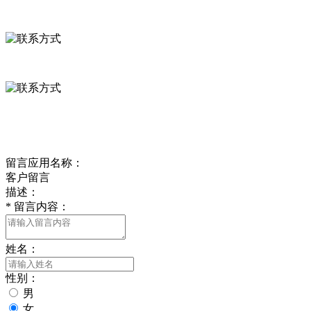
河北省保定市徐水县崔庄镇吴庄村
0312-8799456 18633256098
delishipin@yeah.net
给我留言
留言应用名称：
客户留言
描述：
*
留言内容：
姓名：
性别：
男
女