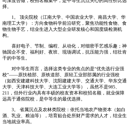
司深度合做，校招名额集中，是中等生沉点关心的高性价比选
择。
1。 顶尖院校（江南大学、中国农业大学、南昌大学、华
南理工大学）：方向食物科学前沿研究，聚焦功能性食物、食
物生物手艺，结业生进入大型企业研发核心和国度级检测机
构。
喜好电子、节制、编程、从动化，对细密手艺感乐趣；神
驰国企不变、福利好、夜班、现场调试，抗压能力强，结壮肯
干的中等生。
对中等生而言，选择这类专业的焦点的是“优先选行业强
校”——原扶植部、原铁道部、原轻工业部部属的行业强校
（如西安建建科技大学、沈阳建建大学、交通大学、华东交通
大学、天津科技大学、大连工业大学等），虽然不是985、
211，但外行业内具有丰硕的校友资本和校招名额，就业保障
远高于通俗院校，是中等生的最优选择。
3。 省属沉点及农林类院校：依托当地农产物资本（如白
酒、乳业、粮油等），培育贴合处所财产需求的人才，结业生
当地就业率高。