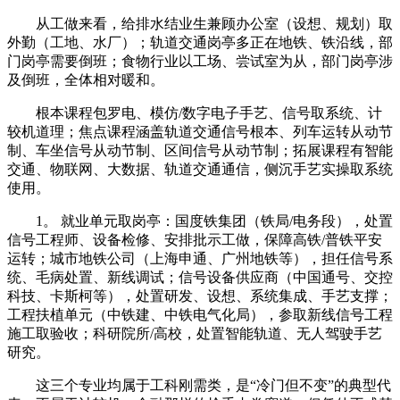
从工做来看，给排水结业生兼顾办公室（设想、规划）取
外勤（工地、水厂）；轨道交通岗亭多正在地铁、铁沿线，部
门岗亭需要倒班；食物行业以工场、尝试室为从，部门岗亭涉
及倒班，全体相对暖和。
根本课程包罗电、模仿/数字电子手艺、信号取系统、计
较机道理；焦点课程涵盖轨道交通信号根本、列车运转从动节
制、车坐信号从动节制、区间信号从动节制；拓展课程有智能
交通、物联网、大数据、轨道交通通信，侧沉手艺实操取系统
使用。
1。 就业单元取岗亭：国度铁集团（铁局/电务段），处置
信号工程师、设备检修、安排批示工做，保障高铁/普铁平安
运转；城市地铁公司（上海申通、广州地铁等），担任信号系
统、毛病处置、新线调试；信号设备供应商（中国通号、交控
科技、卡斯柯等），处置研发、设想、系统集成、手艺支撑；
工程扶植单元（中铁建、中铁电气化局），参取新线信号工程
施工取验收；科研院所/高校，处置智能轨道、无人驾驶手艺
研究。
这三个专业均属于工科刚需类，是“冷门但不变”的典型代