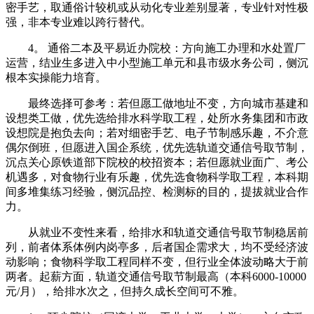
密手艺，取通俗计较机或从动化专业差别显著，专业针对性极
强，非本专业难以跨行替代。
4。 通俗二本及平易近办院校：方向施工办理和水处置厂
运营，结业生多进入中小型施工单元和县市级水务公司，侧沉
根本实操能力培育。
最终选择可参考：若但愿工做地址不变，方向城市基建和
设想类工做，优先选给排水科学取工程，处所水务集团和市政
设想院是抱负去向；若对细密手艺、电子节制感乐趣，不介意
偶尔倒班，但愿进入国企系统，优先选轨道交通信号取节制，
沉点关心原铁道部下院校的校招资本；若但愿就业面广、考公
机遇多，对食物行业有乐趣，优先选食物科学取工程，本科期
间多堆集练习经验，侧沉品控、检测标的目的，提拔就业合作
力。
从就业不变性来看，给排水和轨道交通信号取节制稳居前
列，前者体系体例内岗亭多，后者国企需求大，均不受经济波
动影响；食物科学取工程同样不变，但行业全体波动略大于前
两者。起薪方面，轨道交通信号取节制最高（本科6000-10000
元/月），给排水次之，但持久成长空间可不雅。