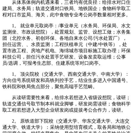
从体系体例内机遇来看，三者均有优良径：给排水对口住
建局、水务局；轨道交通对口铁局、地铁国企；食物科学取工
程对口市监局、海关，此中食物专业考公岗亭数量相对更多。
1。 就业单元取岗亭：/事业单元（水务局、环保局、水文
监测坐、市政设想院），处置规划、监管、设想工做；水务集
团（北控水务、初创环保、各地自来水公司/污水处置厂），
担任运营、、水质监测；工程扶植单元（中建/中铁等），处
置市政工程、房地产机电、海绵城市项目标施工取办理；环保
科技公司，担任污水处置手艺研发、设备发卖取运维；公事
员/选调，可报考生态部、住建系统等对口岗亭。
1。 顶尖院校（交通大学、西南交通大学、中南大学）：
方向信号系统研发和高铁列控手艺，结业生多进入中国通号、
铁科院和铁局焦点部分，聚焦高端手艺范畴。
从读研需要性来看，给排水若想进入省级设想院，读研；
轨道交通信号取节制本科就业脚够，研发岗需读研；食物科学
取工程若想进入大型企业研发岗或提拔考公合作力，读研。
2。 原铁道部下院校（交通大学、华东交通大学、大连交
通大学、铁道大学）：采纳使用型培育模式，取各局和地铁公