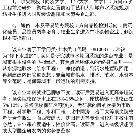
1。 顶尖院校（同济大学、工业大学、大学）：方向市政
工程前沿研究，聚焦水处置前沿手艺和大型城市水系统规划，
结业生多进入国度级设想院和大型央企总部。
4。 通俗二本及平易近办院校：方向品控检测导向，侧沉
化验员、品控员岗亭培育，结业生多进入中小食物企业，侧沉
根本实操能力。
该专业属于工学门类·土木类（代码：081003），常被
为“修下水道的”，实则是研究城市水轮回系统的焦点专业，是
城市根本设备的“生命线”。其焦点是环绕水的“终身”展开——
从水源地取水（给水工程）、净化输送，到污水处置取回用，
再到建建内部管道设想，笼盖城市供水、排水、节水、水资本
等全范畴，是保障城市一般运转的刚需支持。
该专业本科就业已脚够不变，读研后更易进入更高条理岗
亭：顶尖院校保研率正在15%-25%之间，原扶植部下强校正在
5%-10%，通俗院校保研名额较少。考研标的目的次要为市政
工程、科学取工程、水利工程，此中同济、哈工大等顶尖院校
考研合作激烈，而西安建大、沈阳建大等专业强校对本校生有
必然，专业课难度适中，性价比高。读研后，进入省级设想院
或大型国企研发岗的劣势更凸起。