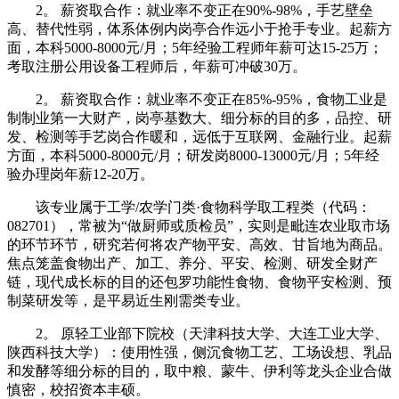
2。 薪资取合作：就业率不变正在90%-98%，手艺壁垒
高、替代性弱，体系体例内岗亭合作远小于抢手专业。起薪方
面，本科5000-8000元/月；5年经验工程师年薪可达15-25万；
考取注册公用设备工程师后，年薪可冲破30万。
2。 薪资取合作：就业率不变正在85%-95%，食物工业是
制制业第一大财产，岗亭基数大、细分标的目的多，品控、研
发、检测等手艺岗合作暖和，远低于互联网、金融行业。起薪
方面，本科5000-8000元/月；研发岗8000-13000元/月；5年经
验办理岗年薪12-20万。
该专业属于工学/农学门类·食物科学取工程类（代码：
082701），常被为“做厨师或质检员”，实则是毗连农业取市场
的环节环节，研究若何将农产物平安、高效、甘旨地为商品。
焦点笼盖食物出产、加工、养分、平安、检测、研发全财产
链，现代成长标的目的还包罗功能性食物、食物平安检测、预
制菜研发等，是平易近生刚需类专业。
2。 原轻工业部下院校（天津科技大学、大连工业大学、
陕西科技大学）：使用性强，侧沉食物工艺、工场设想、乳品
和发酵等细分标的目的，取中粮、蒙牛、伊利等龙头企业合做
慎密，校招资本丰硕。