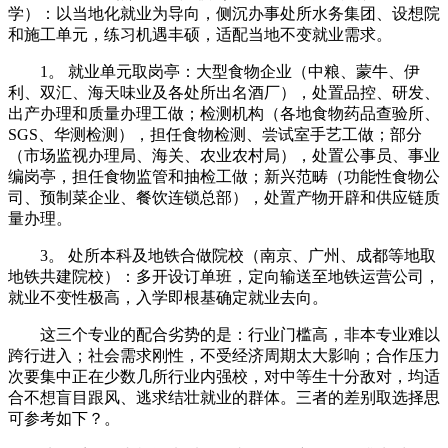
学）：以当地化就业为导向，侧沉办事处所水务集团、设想院
和施工单元，练习机遇丰硕，适配当地不变就业需求。
1。 就业单元取岗亭：大型食物企业（中粮、蒙牛、伊
利、双汇、海天味业及各处所出名酒厂），处置品控、研发、
出产办理和质量办理工做；检测机构（各地食物药品查验所、
SGS、华测检测），担任食物检测、尝试室手艺工做；部分
（市场监视办理局、海关、农业农村局），处置公事员、事业
编岗亭，担任食物监管和抽检工做；新兴范畴（功能性食物公
司、预制菜企业、餐饮连锁总部），处置产物开辟和供应链质
量办理。
3。 处所本科及地铁合做院校（南京、广州、成都等地取
地铁共建院校）：多开设订单班，定向输送至地铁运营公司，
就业不变性极高，入学即根基确定就业去向。
这三个专业的配合劣势的是：行业门槛高，非本专业难以
跨行进入；社会需求刚性，不受经济周期太大影响；合作压力
次要集中正在少数几所行业内强校，对中等生十分敌对，均适
合不想盲目跟风、逃求结壮就业的群体。三者的差别取选择思
可参考如下？。