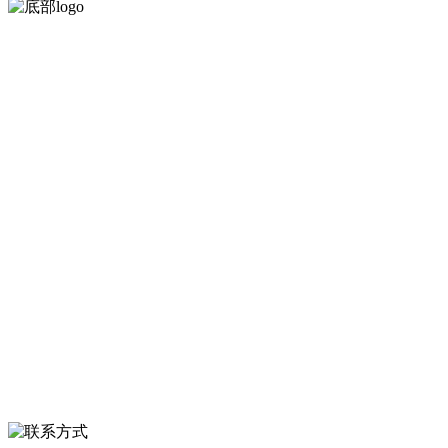
河北J9集团|国际站官网食品有限公司创建于1991年，是经省级注册的
大型农产品加工出口企业，注册资金2000万元，总资产1亿多元。公司
产品有速冻甜糯玉米，芦笋，青豆，草莓，花菜，青刀豆，混合菜，
胡萝卜等。
服务支持
关于我们
食品安全知识
食品安全资讯
联系我们
联系方式