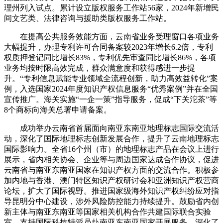
理州列入试点。累计设立版权服务工作站56家，2024年新增民
间文艺类、法律咨询与援助类版权服务工作站。
在提高公共服务效能方面，云南省业务受理窗口各项业务
大幅提升，办理专利许可合同备案较2023年增长6.2倍，专利
权质押登记同比增长83%，专利优先审查同比增长86%，各项
业务均按时限高效完成，群众满意度和获得感进一步提
升。“专利信息赋能专业领域全流程创新，助力高效益转化”案
例，入选国家2024年度知识产权信息服务“优秀案例”并在全国
宣传推广。海关实施“一企一策”指导服务，促成“下关沱茶”等
8个商标向海关总署申请备案。
成功举办云南省首届面向南亚东南亚地理标志国际交流活
动，深化了国际地理标志创新发展合作，提升了云南地理标志
国际影响力。全省16个州（市）的地理标志产品在会议上进行
展示，省内相关协会、企业等与周边国家达成合作协议，促进
云南省与南亚东南亚国家在知识产权方面的交流合作。积极参
加内地与香港、澳门特区知识产权研讨会和亚洲知识产权营商
论坛，扩大了国际视野。推进国家级海外知识产权纠纷应对指
导昆明分中心建设，涉外风险防控能力持续提升。鼓励省内创
新主体与南亚东南亚等国家相关机构合作共建国际联合实验
室，支持国际科技特派员赴南亚东南亚国家开展服务，深化了