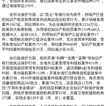
个，全国排名第四位。通过国家审定的主要农作物品种23个，
通过省级审定270个。
在司法保护方面，以“昆仑”专项行动为抓手，持续严打侵
犯知识产权及制售假冒伪劣商品违法犯罪行为，累计侦破各类
案件1067起，同比增长9%，为企业挽回经济损失2234万元。
统筹四大检察职能，办理侵犯知识产权犯罪案件231件440人，
批捕36人，起诉126人；办理知识产权保护公益诉讼案件17
件，地理标志保护公益诉讼案件16件。充分发挥审判职能，受
理各类知识产权案件7571件，审结案件6946件，知识产权案件
平均结案时间缩短至35天，同比减少近16天。
在行政保护方面，组织开展“剑网”“龙腾”“蓝网”等知识产
权行政执法保护行动，全省共立案受理专利侵权案件651件；
开展现场巡回审理专利侵权纠纷案件，成功调解4起专利侵权
纠纷。查办版权案件113件；开展全省打击网络侵权盗版集中
办案行动，对43件侵权盗版案件线索进行联合督办。海关查扣
涉嫌侵权商品543批次，案值794万元，涉及商品12万件。依
托“厅局长坐诊接诉”，及时回应和解决企业知识产权保护疑难
问题。持续开展维权援助机构清零行动，共建立维权援助机构
275家，实现全省129个县（市、区）全覆盖。