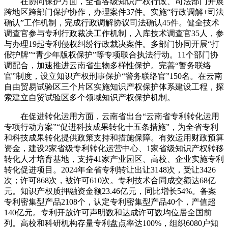
在协同保护方面，全省各级知识产权行政、司法部门开展
跨地区跨部门保护协作，办理案件37件。实施“行政调解+司法
确认”工作机制，完成行政调解协议司法确认45件。健全技术
调查官参与专利行政裁决工作机制，入库技术调查官35人，参
与办理19起专利侵权纠纷行政裁决案件。多部门协同开展“打
假护牌”“青少年版权保护”等专项联合执法行动。11个部门协
调配合，加速推进云南省生物多样性保护。完善“警务联络
官”制度，设立知识产权刑事保护“警务联络官”150名。在云南
自由贸易试验区三个片区实施知识产权保护体系建设工程，探
索建立自贸试验区多个领域知识产权保护机制。
在促进转化运用方面，云南省出台“云南省专利转化运用
专项行动方案”“促进科技成果转化十五条措施”，为全省专利
和科技成果转化提供政策支持和措施保障。有效运用财政预算
资金，建设2家省级专利转化运营中心、1家省级知识产权转移
转化人才培育基地，支持41家产业园区、高校、企业实施专利
转化促进项目。2024年全省专利转让出让3148次，受让3426
次；许可868次，被许可610次。专利技术合同成交额达68亿
元。知识产权质押融资金额23.46亿元，同比增长54%。备案
专利密集型产品2108个，认定专利密集型产品40个，产值超
140亿元。专利开放许可声明数和达成许可数均位居全国前
列。高校和科研机构存量专利盘点率达100%，组织6080户知