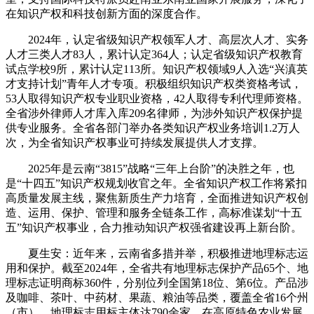
在知识产权和科技创新方面的深度合作。
2024年，认定省级知识产权领军人才、高层次人才、实务
人才三类人才83人，累计认定364人；认定省级知识产权教育
试点学校9所，累计认定113所。知识产权领域9人入选“兴滇英
才支持计划”青年人才专项。积极组织知识产权类资格考试，
53人取得知识产权专业职业资格，42人取得专利代理师资格。
全省涉外律师人才库入库209名律师，为涉外知识产权保护提
供专业服务。全省各部门举办各类知识产权业务培训1.2万人
次，为全省知识产权事业可持续发展提供人才支撑。
2025年是云南“3815”战略“三年上台阶”的决胜之年，也
是“十四五”知识产权规划收官之年。全省知识产权工作将紧扣
高质量发展主线，聚焦新质生产力培育，全面推进知识产权创
造、运用、保护、管理和服务全链条工作，高标准谋划“十五
五”知识产权事业，合力推动知识产权强省建设再上新台阶。
夏生安：近年来，云南省多措并举，积极推进地理标志运
用和保护。截至2024年，全省共有地理标志保护产品65个、地
理标志证明商标360件，分别位列全国第18位、第6位。产品涉
及咖啡、茶叶、中药材、果蔬、粮油等品类，覆盖全省16个州
（市）。地理标志用标主体达790余家，在高原特色农业发展