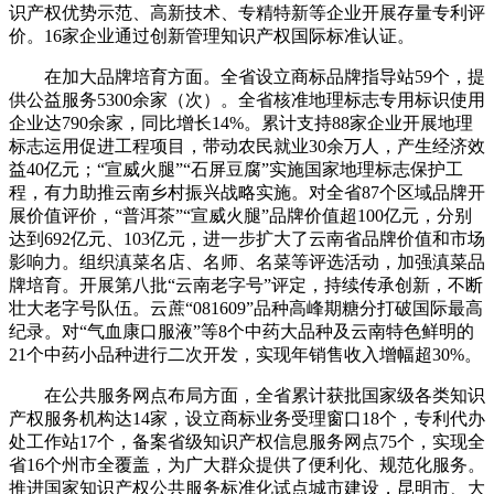
识产权优势示范、高新技术、专精特新等企业开展存量专利评
价。16家企业通过创新管理知识产权国际标准认证。
在加大品牌培育方面。全省设立商标品牌指导站59个，提
供公益服务5300余家（次）。全省核准地理标志专用标识使用
企业达790余家，同比增长14%。累计支持88家企业开展地理
标志运用促进工程项目，带动农民就业30余万人，产生经济效
益40亿元；“宣威火腿”“石屏豆腐”实施国家地理标志保护工
程，有力助推云南乡村振兴战略实施。对全省87个区域品牌开
展价值评价，“普洱茶”“宣威火腿”品牌价值超100亿元，分别
达到692亿元、103亿元，进一步扩大了云南省品牌价值和市场
影响力。组织滇菜名店、名师、名菜等评选活动，加强滇菜品
牌培育。开展第八批“云南老字号”评定，持续传承创新，不断
壮大老字号队伍。云蔗“081609”品种高峰期糖分打破国际最高
纪录。对“气血康口服液”等8个中药大品种及云南特色鲜明的
21个中药小品种进行二次开发，实现年销售收入增幅超30%。
在公共服务网点布局方面，全省累计获批国家级各类知识
产权服务机构达14家，设立商标业务受理窗口18个，专利代办
处工作站17个，备案省级知识产权信息服务网点75个，实现全
省16个州市全覆盖，为广大群众提供了便利化、规范化服务。
推进国家知识产权公共服务标准化试点城市建设，昆明市、大