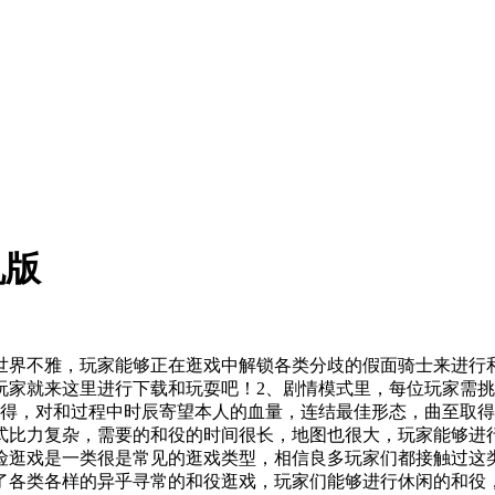
机版
界不雅，玩家能够正在逛戏中解锁各类分歧的假面骑士来进行和
玩家就来这里进行下载和玩耍吧！2、剧情模式里，每位玩家需
记得，对和过程中时辰寄望本人的血量，连结最佳形态，曲至取
式比力复杂，需要的和役的时间很长，地图也很大，玩家能够进
险逛戏是一类很是常见的逛戏类型，相信良多玩家们都接触过这
了各类各样的异乎寻常的和役逛戏，玩家们能够进行休闲的和役