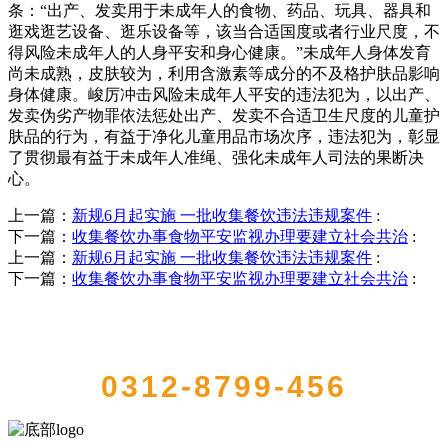
条：“出产、发卖用于未成年人的食物、药品、玩具、器具和
逛戏逛艺设备、逛乐设备等，该当合适国度或者行业尺度，不
得风险未成年人的人身平安和身心健康。”未成年人身体发育
尚未成熟，皮肤较为，利用含激素等成分的不及格护肤品影响
身体健康。峻厉冲击风险未成年人平安的违法犯为，以出产、
发卖伪劣产物罪依法惩处出产、发卖不合适卫生尺度的儿童护
肤品的行为，有益于净化儿童用品市场次序，违法犯为，彰显
了贯彻最有益于未成年人准绳、强化未成年人司法的果断决
心。
上一篇：
新规6月起实施 一批收集餐饮违法违规案件
:
下一篇：
收集餐饮办事食物平安监视办理要建立社会共治
:
上一篇：
新规6月起实施 一批收集餐饮违法违规案件
:
下一篇：
收集餐饮办事食物平安监视办理要建立社会共治
:
QUICK CONTACT US
0312-8799-456