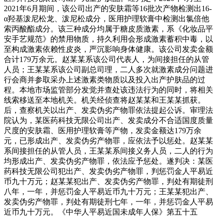
2021年6月期间，该公司出产的安肤霜等16批次产物检测出16-
α羟基泼尼松龙、泼尼松成分，医用护理软膏中检测出氯倍他
索丙酸酯成分。该三种成分均属于糖皮质激素，系《化妆品平
安手艺规范》的禁用物质，持久利用会形成激素蓄积中毒，以
至构成激素依赖性皮炎，严沉影响身体健康。该公司发卖金额
合计179万余元。赵某某系该公司代表人，为间接担任的从管
人员；王某某系该公司副总司理，二人多次就激素成分问题进
行会商并参取采办上述激素类物质以及投入出产护肤品的过
程。本地市场监管部分发觉并查处该违法行为的同时，将相关
线索移送至本地机关。机关经侦查将赵某某和王某某抓获。
后，查察机关以出产、发卖伪劣产物罪依法提起公诉。审理法
院认为，某医药科技无限公司出产、发卖成分不合适国度质量
尺度的安肤霜、医用护理软膏等产物，发卖金额达179万余
元，已形成出产、发卖伪劣产物罪，应依法予以惩处。赵某某
系间接担任的从管人员，王某某系间接义务人员，二人的行为
均形成出产、发卖伪劣产物罪，依法应予惩处。遂判决：某医
药科技无限公司犯出产、发卖伪劣产物罪，判惩罚金人平易近
币九十万元；赵某某犯出产、发卖伪劣产物罪，判处有期徒刑
八年，一年，并惩罚金人平易近币九十万元；王某某犯出产、
发卖伪劣产物罪，判处有期徒刑七年，一年，并惩罚金人平易
近币九十万元。《中华人平易近国未成年人保》第五十五