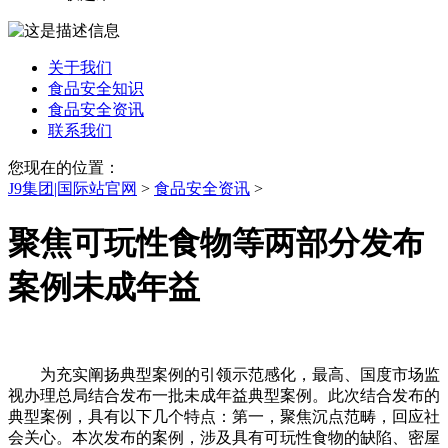
关于我们
食品安全知识
食品安全资讯
联系我们
您现在的位置：
J9集团|国际站官网
>
食品安全资讯
>
聚焦可玩性食物等两部分发布
案例未成年益
为充实阐扬典型案例的引领示范感化，最高、国度市场监
视办理总局结合发布一批未成年益典型案例。此次结合发布的
典型案例，具有以下几个特点：第一，聚焦沉点范畴，回应社
会关心。本次发布的案例，涉及具有可玩性食物的缺陷、密屋