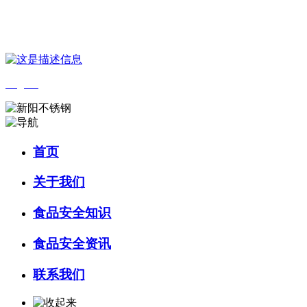
您好，欢迎来到 河北J9集团|国际站官网食品 官方网站！
English
首页
关于我们
食品安全知识
食品安全资讯
联系我们