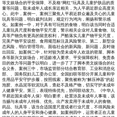
等文娱场合的平安保障、不及格“网红”玩具及儿童护肤品的质
量等问题，取未成年人成长亲近相关，为人平易近群众高度关
心。此中，案例一、案例三聚焦人平易近群众遍及关心的儿童
玩具等问题，明白裁判法则，规定行为鸿沟，阐扬和警示感
化。如案例一中，对于具有可玩性的食物，明白该当同时合适
儿童玩具尺度和食物平安尺度，警示相关企业对儿童食物、玩
具等产物负有更高的留意权利，严酷落实儿童产物平安尺度，
完美产物平安设想、食用规范标注及风险警示。第二，新型业
态风险，明白管理导向。面临社会的新风险、新问题，及时做
出回应。如案例二中，针对较为受未成年人欢送的密屋、脚本
杀等新兴文娱场合，对适龄准入要求、平安保障权利、免责条
目的效力等问题予以明白，进一步了了了脚本类文娱场合的社
会义务。案例三中，市场监管部分结合教育部、工业和消息化
部、、国务院妇儿工委办公室、全国妇联等部分开展儿童和学
生用品平安守护步履，按照线索，聚焦被称为“解压神器”的起
泡胶、水晶泥等软泥玩具，查处不及格产物，切实守护未成年
人健康平安。第三，表现特殊优先，协同联动发力。《中华人
平易近国未成年人保》明白要求，处置涉及未成年人事项，该
当赐与未成年人特殊、优先。出产发卖用于未成年人的食物、
药品、玩具等，该当合适国度尺度或者行业尺度，不得风险未
成年人的人身平安和身心健康。如案例四中，运营者正在儿童