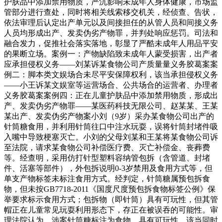
护肤品中添加禁用物质，严沉影响未成年人身体健康，市场监
管部分进行查处，同时将相关线索移交机关，经侦查、告状，
依法审理后认定出产单元以及间接担任的从管人员和间接义务
人员均形成出产、发卖伪劣产物罪，并判处响应惩罚。司法和
融合发力，促推社会落实落地，彰显了严酷未成年人用品平安
的果断立场。案例一：产物缺陷致未成年人蒙受损害，出产者
应承担侵权义务——刘某诉某食物公司产质量量义务胶葛案案
例二：脚本类文娱场合未尽平安保障权利，该当承担侵权义务
——小王诉某文娱室等运营场合、公共场合的运营者、办理者
义务胶葛案案例四：正在儿童护肤品中添加禁用物质，形成出
产、发卖伪劣产物罪——某医药科技无限公司、赵某某、王某
某出产、发卖伪劣产物案小刘（9岁）采办某食物公司出产的
针筒糖食用，并利用针筒往口中注水玩耍，误将针筒封堵件吸
入嘴中导致梗塞灭亡。小刘的父母刘某和王某将某食物公司诉
至法院，请求某食物公司补偿医疗费、灭亡补偿金、丧葬费
等。经查明，采用仿打针型塑料容纳管包拆（含管道、封堵
件、活塞等部件），外包拆说明0-3岁禁用及食用方式等，但
单支产物标签未标注食用方式。经判定，针筒糖属预包拆食
物，但未按GB7718-2011《国度尺度预包拆食物标签公例》保
举要求标示食用方式；包拆物（即针筒）具有可玩性，但其管
帽正在儿童常见玩耍利用形态下，存正在被误吞的可能性。审
理法院认为，涉案针筒糖标注为食物，具有可玩性，该当同时