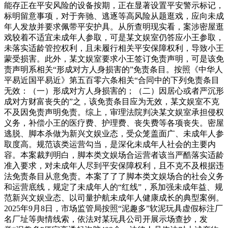
能存正在平安风险的设备按期，正在显著设置平安警示标记，
标明留意事项，对于奔驰、逃逐等高风险从题逛戏，应向未成
年人发放并要求佩带平安护具。从所查明现实看，案涉密屋逛
戏较着不适宜未成年人参取，可是某文娱室仍答应小王参取，
未落实适龄管控权利，且未履行相关平安保障权利，导致小王
蒙受损害。此外，某文娱室要求小王签订免责声明，可是该免
责声明系相关“形成对方人身损害的”免责条目。按照《中华人
平易近国平易近》第五百零六条相关“合同中的下列免责条目
无效：（一）形成对方人身损害的；（二）因居心或者严沉形
成对方财富丧失的”之，该免责条目应为无效，某文娱室不克
不及因免责声明免责。综上，审理法院判决某文娱室承担侵权
义务，补偿小王的医疗费、护理费、丧失费等各项丧失。密屋
逃脱、脚本杀做为新兴文娱业态，受众笼盖面广、未成年人参
取度高。规范该类运营勾当，是深化未成年人社会的主要内
容。本案裁判明白，脚本类文娱场合运营者该当严酷落实适龄
准入要求，对未成年人尽到平安保障权利，且不克不及根据违
法免责条目从意免责。本案了了了脚本类文娱场合的社会义务
和运营底线，规定了未成年人的“红线”，系加强未成年益、规
范新兴文娱业态、以司量护航未成年人健康成长的典型案例。
2025年9月8日，市场监管局按照“泥趣多”软泥玩具虚假标注厂
名厂址等舆情线索，依法对某玩具公司开展示场查抄，发