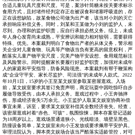
合适儿童玩具尺度和尺度。可是，案涉针筒糖未按关要求标示
食用方式，且封堵件经判定存正在被误食和堵塞呼吸道的，存
正在设想缺陷，故某食物公司做为出产者，该当对小刘的灭亡
承担响应补偿义务。同时，刘某和王某做为小刘的监护人，未
尽到、办理和的监护职责，应自行承担必然义务。综上，未成
年人身心发育尚未成熟，平安辨识和能力相对较弱，需要获得
特殊、优先。本案裁判明白了食物出产者的从体义务，警示相
关企业对儿童食物、玩具等产物该当负有更高的留意权利，严
酷落实儿童产物平安尺度，完美产物平安设想、食用规范标注
及风险警示。同时提醒家长要履行好监护职责，加强对未成年
人的家庭和平安指导，防备风险现患。本案裁判有帮于鞭策构
成“企业守平安、家长尽监护、司法强”的未成年人款式。2022
年10月1日，15岁的小王至某文娱室参取某密屋逛戏。入场
前，某文娱室要求其签订免责声明，商定玩耍中因吃惊吓自步
履做导致受伤，由本人承担义务。逛戏过程中，小王奔驰摔
伤，形成经济丧失5万余元。小王监护人取某文娱室协商补偿
事宜未果，诉至，要求某文娱室补偿其全数经济丧失。经查，
该密屋逛戏衬着“赤色、可骇”，氛围惊悚，脚本存案登记适龄
为18周岁以上。逛戏场景通道狭小、光线暗淡、墙壁呈黑色、
防撞设备简单，某文娱室未向小王发放或要求佩带平安护具。
审理法院认为，脚本类文娱场合该当严酷落实适龄管控，对可