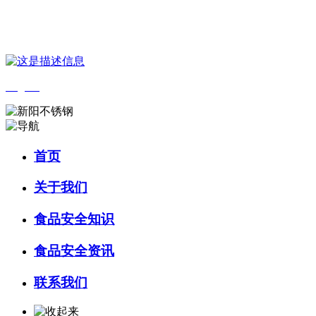
您好，欢迎来到 河北J9集团|国际站官网食品 官方网站！
English
首页
关于我们
食品安全知识
食品安全资讯
联系我们