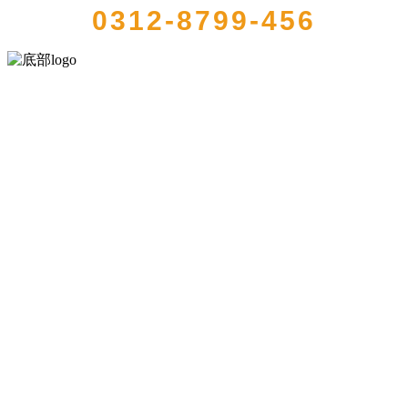
0312-8799-456
河北J9集团|国际站官网食品有限公司创建于1991年，是经省级注册的
大型农产品加工出口企业，注册资金2000万元，总资产1亿多元。公司
产品有速冻甜糯玉米，芦笋，青豆，草莓，花菜，青刀豆，混合菜，
胡萝卜等。
服务支持
关于我们
食品安全知识
食品安全资讯
联系我们