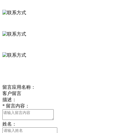
联系方式
河北省保定市徐水县崔庄镇吴庄村
0312-8799456 18633256098
delishipin@yeah.net
给我留言
留言应用名称：
客户留言
描述：
*
留言内容：
姓名：