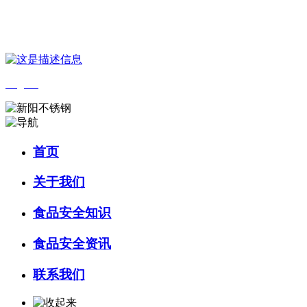
您好，欢迎来到 河北J9集团|国际站官网食品 官方网站！
English
首页
关于我们
食品安全知识
食品安全资讯
联系我们