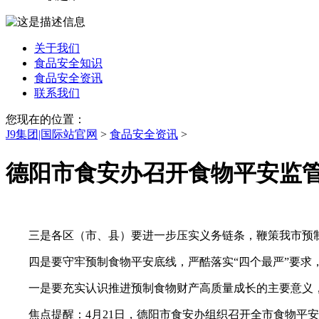
关于我们
食品安全知识
食品安全资讯
联系我们
您现在的位置：
J9集团|国际站官网
>
食品安全资讯
>
德阳市食安办召开食物平安监
三是各区（市、县）要进一步压实义务链条，鞭策我市预制
四是要守牢预制食物平安底线，严酷落实“四个最严”要求，
一是要充实认识推进预制食物财产高质量成长的主要意义，做
焦点提醒：4月21日，德阳市食安办组织召开全市食物平安