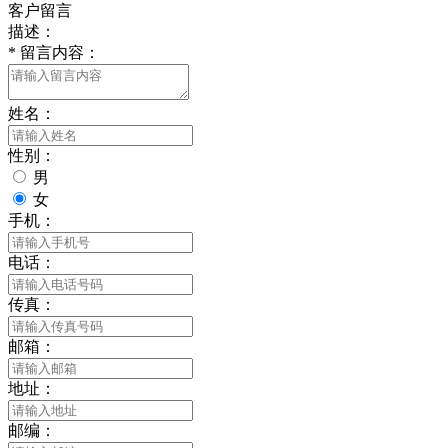
客户留言
描述：
*
留言内容：
姓名：
性别：
男
女
手机：
电话：
传真：
邮箱：
地址：
邮编：