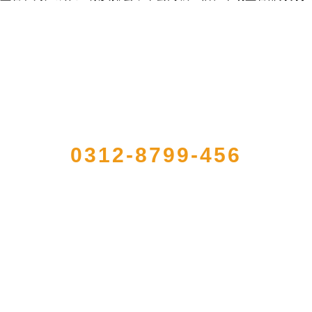
QUICK CONTACT US
0312-8799-456
的大型农产品加工出口企业，注册资金2000万元，总资产1亿多元。公司