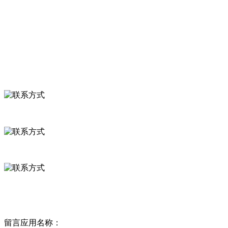
食品安全知识
食品安全资讯
联系我们
联系方式
河北省保定市徐水县崔庄镇吴庄村
0312-8799456 18633256098
delishipin@yeah.net
给我留言
留言应用名称：