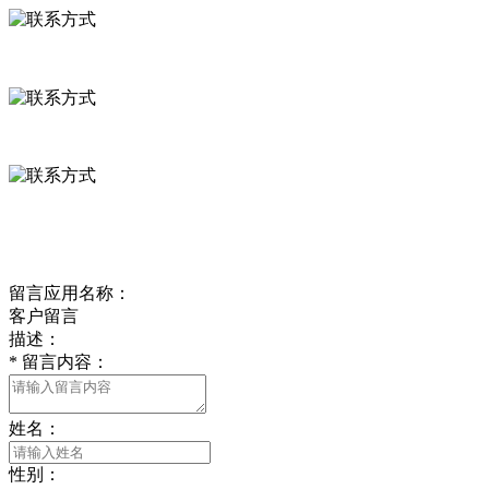
河北省保定市徐水县崔庄镇吴庄村
0312-8799456 18633256098
delishipin@yeah.net
给我留言
留言应用名称：
客户留言
描述：
*
留言内容：
姓名：
性别：