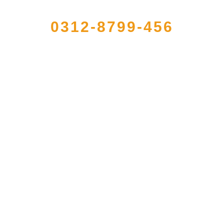
QUICK CONTACT US
0312-8799-456
的大型农产品加工出口企业，注册资金2000万元，总资产1亿多元。公司