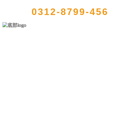
0312-8799-456
河北J9集团|国际站官网食品有限公司创建于1991年，是经省级注册的
大型农产品加工出口企业，注册资金2000万元，总资产1亿多元。公司
产品有速冻甜糯玉米，芦笋，青豆，草莓，花菜，青刀豆，混合菜，
胡萝卜等。
服务支持
关于我们
食品安全知识
食品安全资讯
联系我们