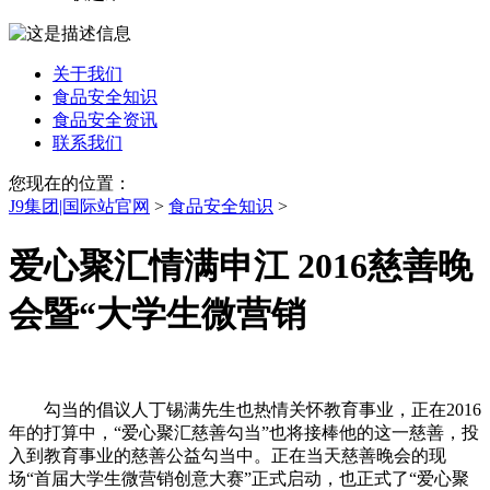
关于我们
食品安全知识
食品安全资讯
联系我们
您现在的位置：
J9集团|国际站官网
>
食品安全知识
>
爱心聚汇情满申江 2016慈善晚
会暨“大学生微营销
勾当的倡议人丁锡满先生也热情关怀教育事业，正在2016
年的打算中，“爱心聚汇慈善勾当”也将接棒他的这一慈善，投
入到教育事业的慈善公益勾当中。正在当天慈善晚会的现
场“首届大学生微营销创意大赛”正式启动，也正式了“爱心聚