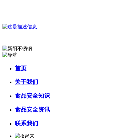
您好，欢迎来到 河北J9集团|国际站官网食品 官方网站！
English
首页
关于我们
食品安全知识
食品安全资讯
联系我们