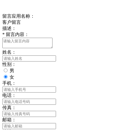
给我留言
留言应用名称：
客户留言
描述：
*
留言内容：
姓名：
性别：
男
女
手机：
电话：
传真：
邮箱：