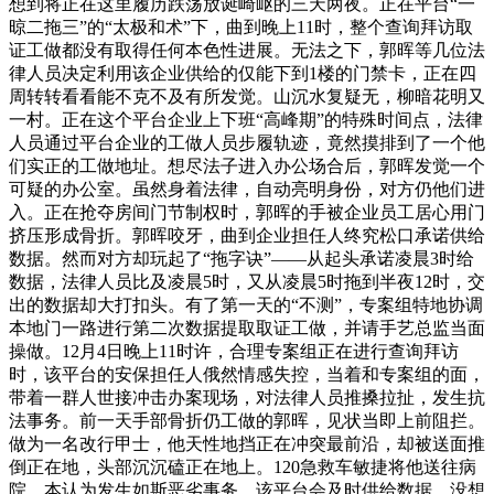
想到将正在这里履历跌荡放诞崎岖的三天两夜。正在平台“一
晾二拖三”的“太极和术”下，曲到晚上11时，整个查询拜访取
证工做都没有取得任何本色性进展。无法之下，郭晖等几位法
律人员决定利用该企业供给的仅能下到1楼的门禁卡，正在四
周转转看看能不克不及有所发觉。山沉水复疑无，柳暗花明又
一村。正在这个平台企业上下班“高峰期”的特殊时间点，法律
人员通过平台企业的工做人员步履轨迹，竟然摸排到了一个他
们实正的工做地址。想尽法子进入办公场合后，郭晖发觉一个
可疑的办公室。虽然身着法律，自动亮明身份，对方仍他们进
入。正在抢夺房间门节制权时，郭晖的手被企业员工居心用门
挤压形成骨折。郭晖咬牙，曲到企业担任人终究松口承诺供给
数据。然而对方却玩起了“拖字诀”——从起头承诺凌晨3时给
数据，法律人员比及凌晨5时，又从凌晨5时拖到半夜12时，交
出的数据却大打扣头。有了第一天的“不测”，专案组特地协调
本地门一路进行第二次数据提取取证工做，并请手艺总监当面
操做。12月4日晚上11时许，合理专案组正在进行查询拜访
时，该平台的安保担任人俄然情感失控，当着和专案组的面，
带着一群人世接冲击办案现场，对法律人员推搡拉扯，发生抗
法事务。前一天手部骨折仍工做的郭晖，见状当即上前阻拦。
做为一名改行甲士，他天性地挡正在冲突最前沿，却被送面推
倒正在地，头部沉沉磕正在地上。120急救车敏捷将他送往病
院。本认为发生如斯恶劣事务，该平台会及时供给数据，没想