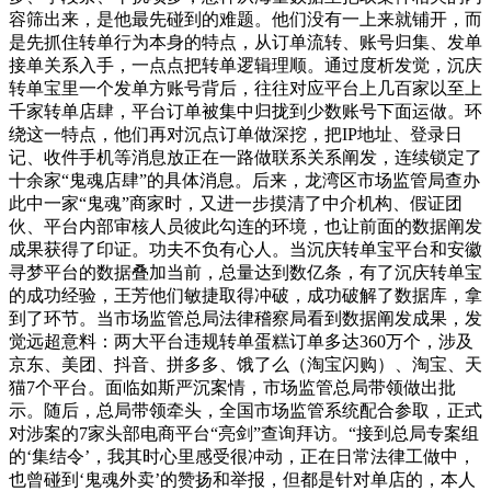
容筛出来，是他最先碰到的难题。他们没有一上来就铺开，而
是先抓住转单行为本身的特点，从订单流转、账号归集、发单
接单关系入手，一点点把转单逻辑理顺。通过度析发觉，沉庆
转单宝里一个发单方账号背后，往往对应平台上几百家以至上
千家转单店肆，平台订单被集中归拢到少数账号下面运做。环
绕这一特点，他们再对沉点订单做深挖，把IP地址、登录日
记、收件手机等消息放正在一路做联系关系阐发，连续锁定了
十余家“鬼魂店肆”的具体消息。后来，龙湾区市场监管局查办
此中一家“鬼魂”商家时，又进一步摸清了中介机构、假证团
伙、平台内部审核人员彼此勾连的环境，也让前面的数据阐发
成果获得了印证。功夫不负有心人。当沉庆转单宝平台和安徽
寻梦平台的数据叠加当前，总量达到数亿条，有了沉庆转单宝
的成功经验，王芳他们敏捷取得冲破，成功破解了数据库，拿
到了环节。当市场监管总局法律稽察局看到数据阐发成果，发
觉远超意料：两大平台违规转单蛋糕订单多达360万个，涉及
京东、美团、抖音、拼多多、饿了么（淘宝闪购）、淘宝、天
猫7个平台。面临如斯严沉案情，市场监管总局带领做出批
示。随后，总局带领牵头，全国市场监管系统配合参取，正式
对涉案的7家头部电商平台“亮剑”查询拜访。“接到总局专案组
的‘集结令’，我其时心里感受很冲动，正在日常法律工做中，
也曾碰到‘鬼魂外卖’的赞扬和举报，但都是针对单店的，本人