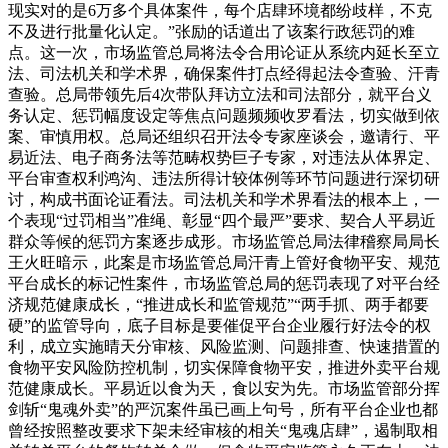
现实对的是6万多个具体案件，每个店肆环境都纷歧样，不克
不及进行批量化认定。”张励的话道出了该案行政惩罚的难
点。这一次，市场监管总局将法令合用论证从系统内延长至立
法、司法机关和学术界，确保案件打点经得起法令查验、汗青
查验。总局带领先后4次带队拜访立法和司法部分，就平台义
务认定、惩罚幅度设定等焦点问题频频收罗看法，切实做到依
案、审慎用权。总局还组织召开法令专家座谈会，邀请行、平
易近法、电子商务法等范畴权势巨子专家，对违法从体界定、
平台审查权利鸿沟、违法所得计较体例等环节问题进行深切研
讨，构成书面论证看法。司法机关和学术界看法的根本上，一
个表现“过罚相当”准绳、彰显“四个最严”要求、契合人平易近
群众等候的惩罚方案逐步成形。市场监管总局法律稽察局局长
王火旺暗示，此案是市场监管总局汗青上管好食物平安、规范
平台成长的标记性案件，市场监管总局的惩罚表现了对平台经
济规范健康成长，“推进成长和监管规范”“两手抓、两手都要
硬”的监管导向，底子目标是要催促平台企业履行好法令的权
利，成立实施晴天分审核、风险监测、问题排查、快速措置的
食物平安风险防控机制，切实保障食物平安，推进外卖平台规
范健康成长。平易近以食为天，食以安为先。市场监管部分挥
剑斩“鬼魂外卖”的严沉案件虽已画上句号，所有平台企业也都
曾经按照整改要求下架未经审核的相关“鬼魂店肆”，遏制取相