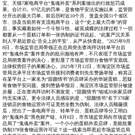
宝、天猫7家电商平台“鬼魂外卖”系列案做出的行政惩罚成
果。合计35。97亿元的罚单，是食物平安法实施以来，监管部
分开出的最大罚单。前后历时近10个月、笼盖全国31个省区
市、涉及当前所有支流电商平台，这个“史上最大罚单”的背
后，事实藏着如何一个斗智斗怯、破茧成蝶的法律过程？一切
都要从一个蛋糕订单和一张伪制的证书说起。“此案严沉关系
到人平易近群众‘舌尖上的平安’，从严从快查处。”2025年9月
8日，市场监管总局带领正在总局突击查询拜访转单平台后
对“鬼魂外卖”案件查办的批示抛地有声，不只表现了市场监管
总局彻查案件的决心，更彰显了市场监管部分食物平安底线、
法律权势巨子的果断决心。2025年7月12日，市海淀区市场监
管局北承平庄市场监管所接到消费者刘先生赞扬举报，称其正
在某平台上一家名为“甜颜情书”的店肆采办的华诞蛋糕，思疑
有食物平安问题。接到赞扬举报后，海淀区市场监管部分敏捷
步履，正在查询拜访时不测发觉，“甜颜情书”地域20余家店肆
均无实体店。更令法律人员感应的是，“甜颜情书”名下378家
连锁店的食物运营许可证竟然全数为伪制。法律人员顺藤摸
瓜，挖出了一条电商平台、转单平台、蛋糕店肆等分工明白
的“鬼魂外卖”黑色财产链。8月6日，市市场监管局向市场监管
总局了“鬼魂外卖”案件。一个小小的蛋糕外卖店肆，竟能批量
伪制378张食物运营许可证？这一线索当即惹起市场监管总局