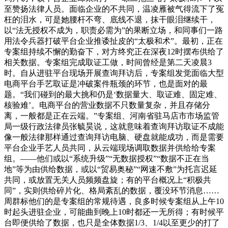
至赞扬法律人员。面临企业的不共同，温凌雁被气得流下了冤
枉的泪水，可是她腰杆不弯、底线不退，抹干眼泪继续干，
以“法无授权不成为，职责必需为”的果断立场，和同事们一路
用法令兵器打破平台企业推诿扯皮的“太极和术”。最初，正在
专案组持续不懈的勤奋下，对方终究正在深夜12时摆布供给了
相关数据。专案组完成取证工做，时间曾经是第二天凌晨3
时。自从进驻平台现场开展查询拜访后，专案组发觉面临大型
电商平台手艺取证是冲破案件瓶颈的环节，也是面对的最
题。“我们碰到的最大挑和仍是‘数据量大、取证难、固定难、
核验难’。电商平台的营业数据不只数量复杂，并且存储分
离，一般都是正在云端。”专案组、河南省驻马店市市场监管
局一级行政法律员张毓昊说，这就意味着查询拜访取证不成能
像一般法律那样通过查询拜访电脑、硬盘就能成功，而是需要
平台企业手艺人员共同，从云端现场调取数据并供给给专案
组。——他们或以“系统升级”“无数据授权”“数据不正在当
地”等为由供给数据，或以“贸易奥秘”“网速不敷”为托言迟延
共同，或放置无关人员频频盘旋；有的平台概况上“积极共
同”，实则供给碎片化、格局紊乱的数据，覆没环节消息……
周群标他们的是专案组的常规待遇，良多时候专案组从上午10
时起头进驻企业，可能曲到晚上10时都还一无所得；有时候平
台即便供给了数据，也只是全体数据1/3、1/4以至更少的打了